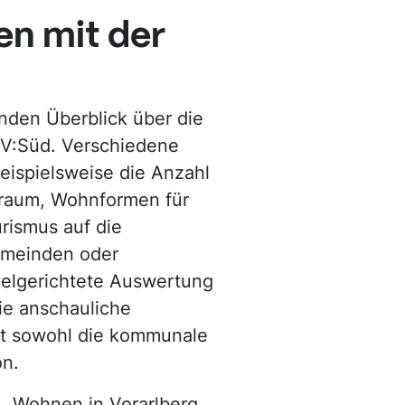
en mit der
enden Überblick über die
n V:Süd. Verschiedene
eispielsweise die Anzahl
nraum, Wohnformen für
rismus auf die
emeinden oder
ielgerichtete Auswertung
ie anschauliche
zt sowohl die kommunale
on.
s „Wohnen in Vorarlberg