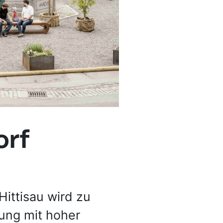
orf
ittisau wird zu
ung mit hoher