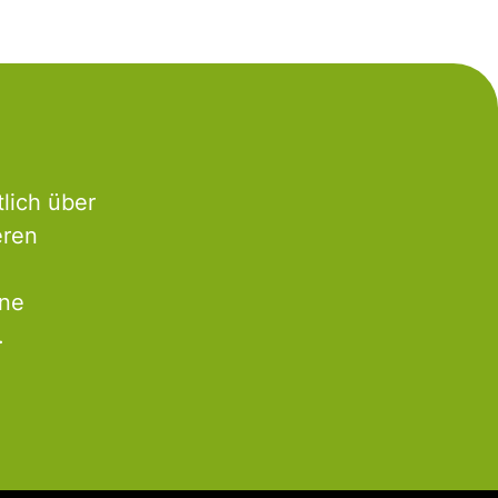
lich über
eren
rne
.