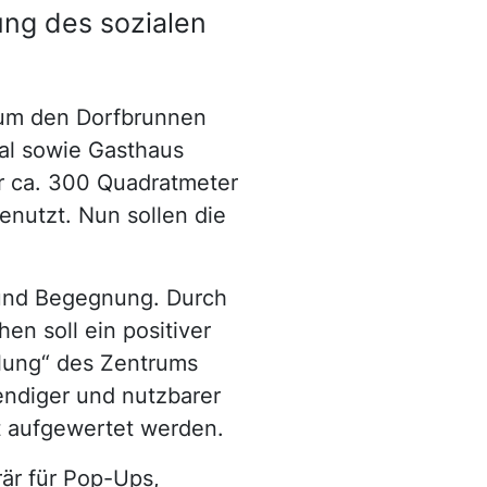
ung des sozialen
h um den Dorfbrunnen
al sowie Gasthaus
er ca. 300 Quadratmeter
enutzt. Nun sollen die
 und Begegnung. Durch
en soll ein positiver
hlung“ des Zentrums
bendiger und nutzbarer
ät aufgewertet werden.
rär für Pop-Ups,