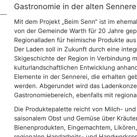
Gastronomie in der alten Sennerei
Mit dem Projekt „Beim Senn“ ist im ehem
von der Gemeinde Warth für 20 Jahre gepa
Regionalladen für heimische Produkte aus
Der Laden soll in Zukunft durch eine integ
Skigeschichte der Region in Verbindung m
kulturlandschaftlichen Entwicklung anha
Elemente in der Sennerei, die erhalten geb
werden. Abgerundet wird das Ladenkonzep
Gastronomiebereich, ebenfalls mit region
Die Produktepalette reicht von Milch- und
saisonalem Obst und Gemüse über Kräuter
Bienenprodukten, Eingemachtem, Likören, D
regionalen Handarbeits- und Handwerksp