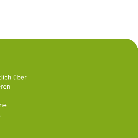
lich über
eren
rne
.