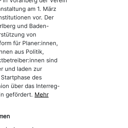
 – in Vorarlberg der Verein
anstaltung am 1. März
stitutionen vor. Der
arlberg und Baden-
rstützung von
orm für Planer:innen,
nnen aus Politik,
tbetreiber:innen sind
er und laden zur
 Startphase des
ion über das Interreg-
n gefördert.
Mehr
rmen