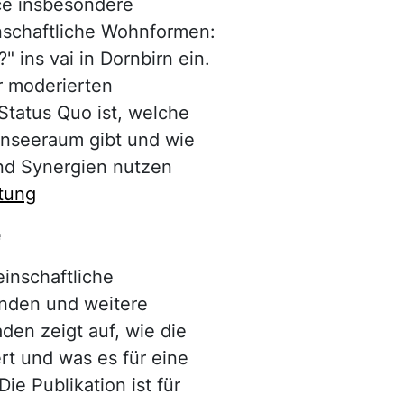
ce insbesondere
nschaftliche Wohnformen:
ins vai in Dornbirn ein.
r moderierten
Status Quo ist, welche
enseeraum gibt und wie
nd Synergien nutzen
ltung
e
inschaftliche
nden und weitere
aden zeigt auf, wie die
t und was es für eine
ie Publikation ist für